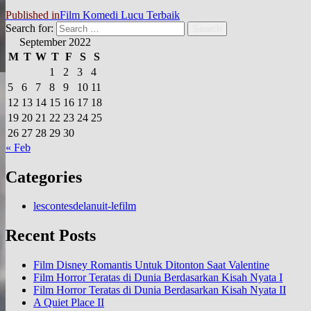
Published in
Film Komedi Lucu Terbaik
Search for:
Search
September 2022
M
T
W
T
F
S
S
1
2
3
4
5
6
7
8
9
10
11
12
13
14
15
16
17
18
19
20
21
22
23
24
25
26
27
28
29
30
« Feb
Categories
lescontesdelanuit-lefilm
Recent Posts
Film Disney Romantis Untuk Ditonton Saat Valentine
Film Horror Teratas di Dunia Berdasarkan Kisah Nyata I
Film Horror Teratas di Dunia Berdasarkan Kisah Nyata II
A Quiet Place II