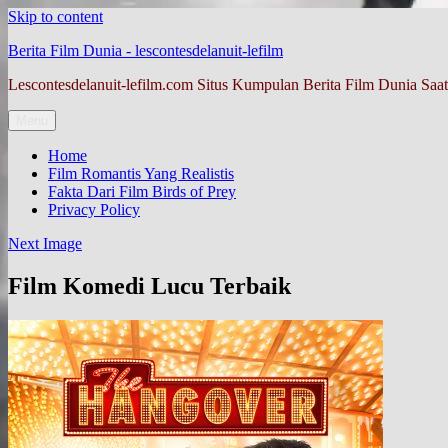
Skip to content
Berita Film Dunia - lescontesdelanuit-lefilm
Lescontesdelanuit-lefilm.com Situs Kumpulan Berita Film Dunia Saat
Menu
Home
Film Romantis Yang Realistis
Fakta Dari Film Birds of Prey
Privacy Policy
Next Image
Film Komedi Lucu Terbaik