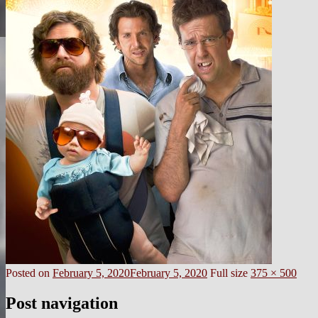
Posted on
February 5, 2020
February 5, 2020
Full size
375 × 500
Post navigation