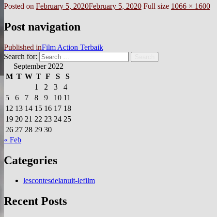
Posted on
February 5, 2020
February 5, 2020
Full size
1066 × 1600
Post navigation
Published in
Film Action Terbaik
Search for:
Search
September 2022
M
T
W
T
F
S
S
1
2
3
4
5
6
7
8
9
10
11
12
13
14
15
16
17
18
19
20
21
22
23
24
25
26
27
28
29
30
« Feb
Categories
lescontesdelanuit-lefilm
Recent Posts