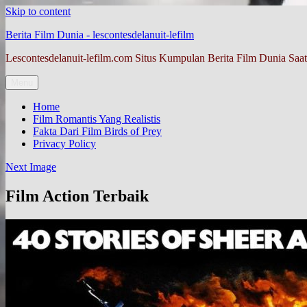
Skip to content
Berita Film Dunia - lescontesdelanuit-lefilm
Lescontesdelanuit-lefilm.com Situs Kumpulan Berita Film Dunia Saat
Menu
Home
Film Romantis Yang Realistis
Fakta Dari Film Birds of Prey
Privacy Policy
Next Image
Film Action Terbaik